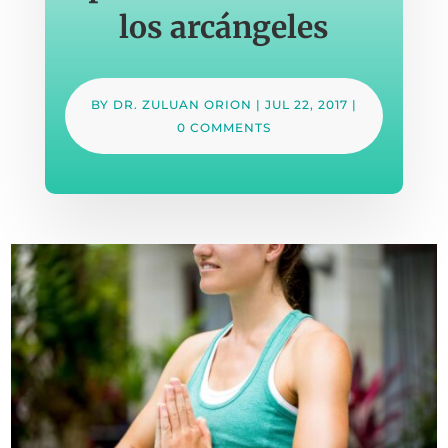
los arcángeles
BY
DR. ZULUAN ORION
|
JUL 22, 2017
|
0 COMMENTS