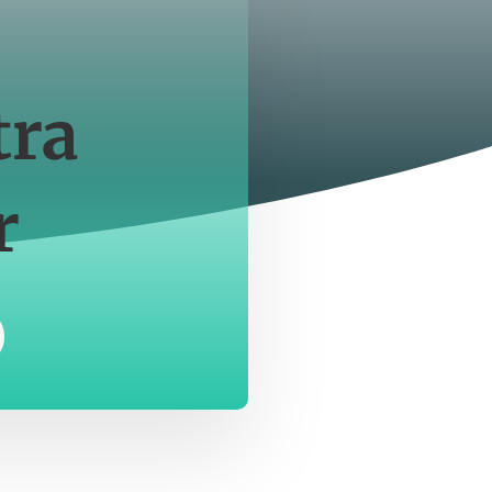
tra
r