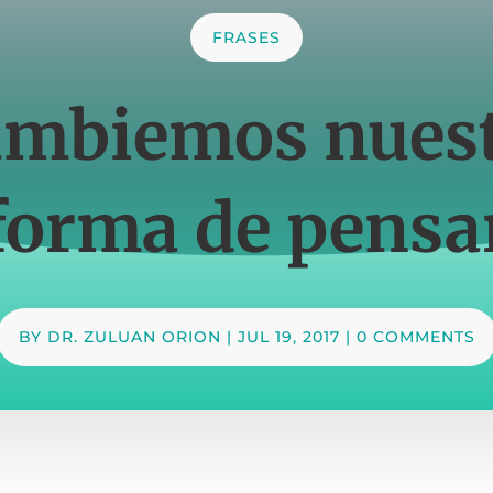
FRASES
mbiemos nues
forma de pensa
BY
DR. ZULUAN ORION
|
JUL 19, 2017
|
0 COMMENTS