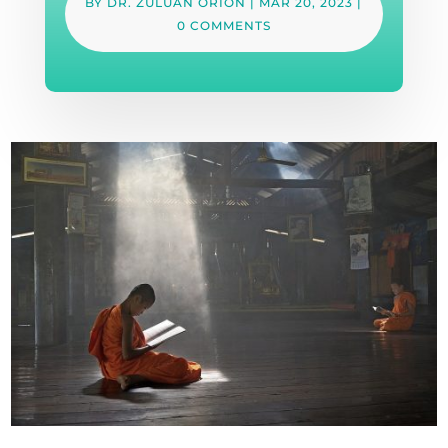
BY
DR. ZULUAN ORION
|
MAR 20, 2023
|
0 COMMENTS