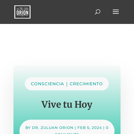
|
CONSCIENCIA
CRECIMIENTO
Vive tu Hoy
BY
DR. ZULUAN ORION
|
FEB 5, 2024
|
0