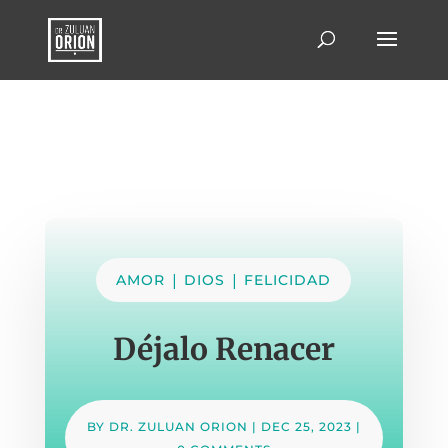
|
|
AMOR
DIOS
FELICIDAD
Déjalo Renacer
BY
DR. ZULUAN ORION
|
DEC 25, 2023
|