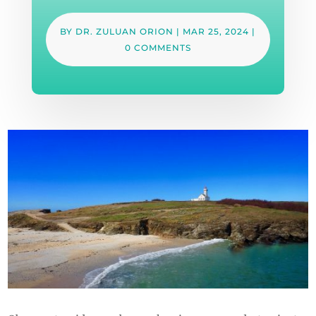
BY
DR. ZULUAN ORION
|
MAR 25, 2024
|
0 COMMENTS