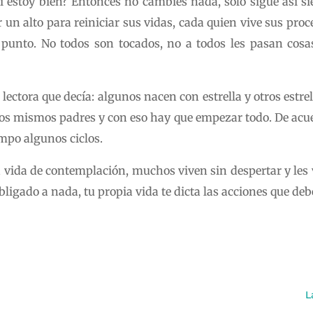
i estoy bien? Entonces no cambies nada, solo sigue así s
r un alto para reiniciar sus vidas, cada quien vive sus pro
e punto. No todos son tocados, no a todos les pasan cosa
ectora que decía: algunos nacen con estrella y otros estr
 los mismos padres y con eso hay que empezar todo. De acuerd
empo algunos ciclos.
 vida de contemplación, muchos viven sin despertar y les v
ligado a nada, tu propia vida te dicta las acciones que deb
L