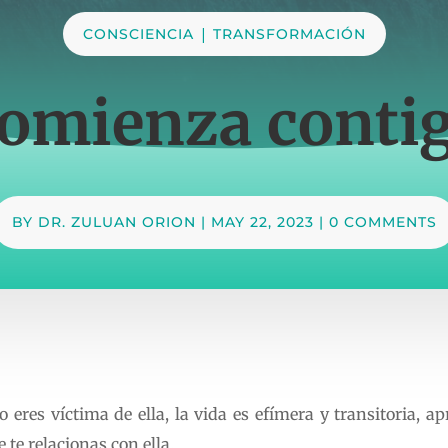
|
CONSCIENCIA
TRANSFORMACIÓN
omienza conti
BY
DR. ZULUAN ORION
|
MAY 22, 2023
|
0 COMMENTS
o eres víctima de ella, la vida es efímera y transitoria, 
 te relacionas con ella.