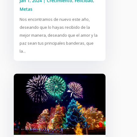
Jan 1, 2024
|
Crecimiento
,
Felicidad
,
Metas
Nos encontramos de nuevo este año,
deseando que lo hayas recibido de la
mejor manera, deseando que el amor y la
paz sean tus principales banderas, que
la...