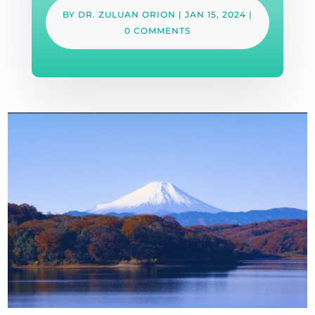
BY
DR. ZULUAN ORION
|
JAN 15, 2024
|
0 COMMENTS