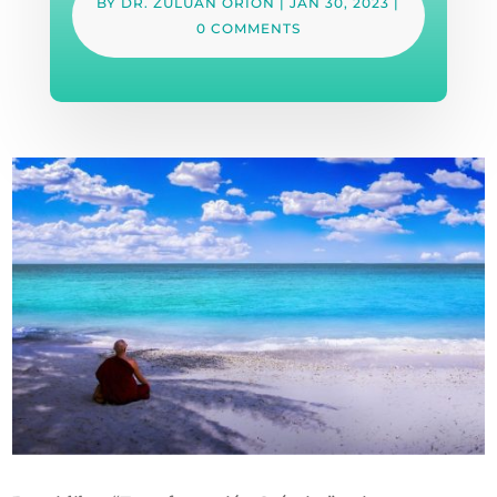
BY
DR. ZULUAN ORION
|
JAN 30, 2023
|
0 COMMENTS