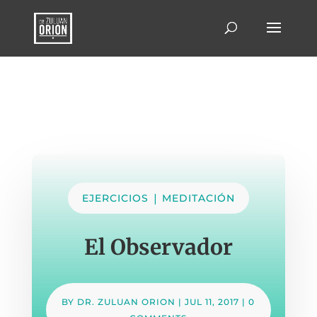
|
EJERCICIOS
MEDITACIÓN
El Observador
BY
DR. ZULUAN ORION
|
JUL 11, 2017
|
0