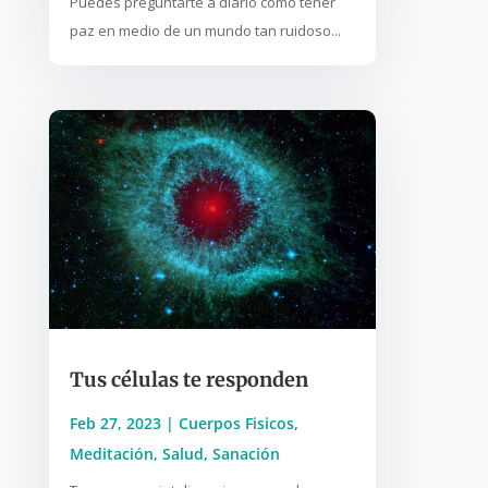
Puedes preguntarte a diario cómo tener
paz en medio de un mundo tan ruidoso...
Tus células te responden
Feb 27, 2023
|
Cuerpos Fisicos
,
Meditación
,
Salud
,
Sanación