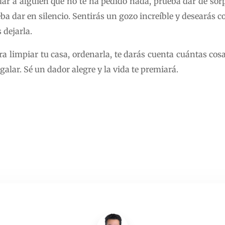
dar a alguien que no te ha pedido nada, prueba dar de sor
ueba dar en silencio. Sentirás un gozo increíble y desearás c
 dejarla.
a limpiar tu casa, ordenarla, te darás cuenta cuántas cosa
alar. Sé un dador alegre y la vida te premiará.