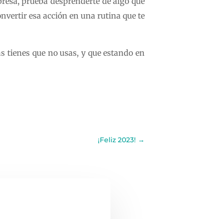
presa, prueba desprenderte de algo que
onvertir esa acción en una rutina que te
s tienes que no usas, y que estando en
¡Feliz 2023!
→