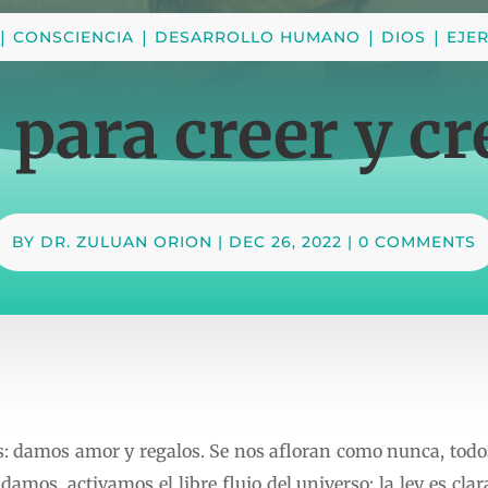
|
|
|
|
CONSCIENCIA
DESARROLLO HUMANO
DIOS
EJER
 para creer y cr
BY
DR. ZULUAN ORION
|
DEC 26, 2022
|
0 COMMENTS
 damos amor y regalos. Se nos afloran como nunca, todos
damos, activamos el libre flujo del universo; la ley es clar