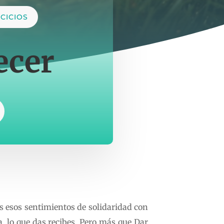
CICIOS
ecer
 esos sentimientos de solidaridad con
a, lo que das recibes. Pero más que Dar