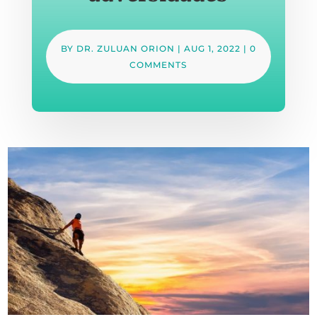
BY
DR. ZULUAN ORION
|
AUG 1, 2022
|
0
COMMENTS