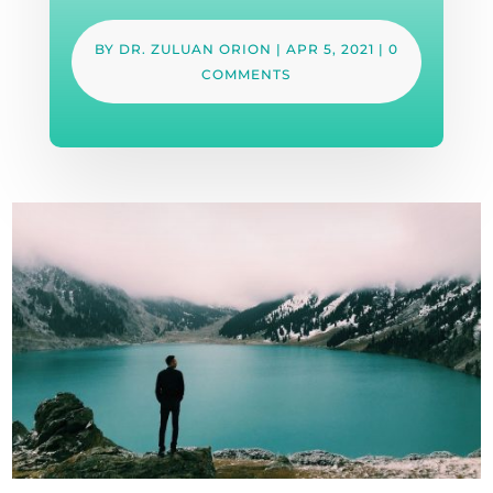
BY
DR. ZULUAN ORION
|
APR 5, 2021
|
0
COMMENTS