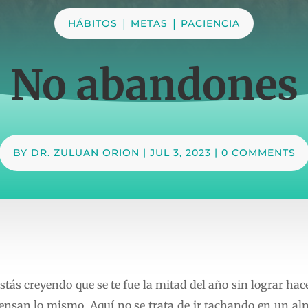
|
|
HÁBITOS
METAS
PACIENCIA
No abandones
BY
DR. ZULUAN ORION
|
JUL 3, 2023
|
0 COMMENTS
stás creyendo que se te fue la mitad del año sin lograr hacer
iensan lo mismo. Aquí no se trata de ir tachando en un al