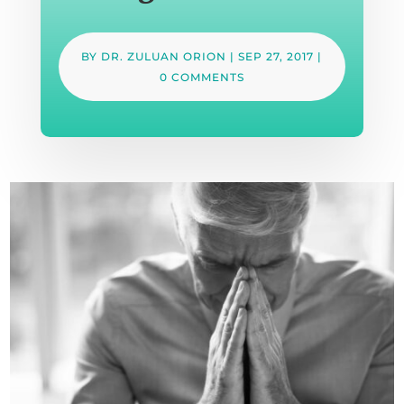
BY
DR. ZULUAN ORION
|
SEP 27, 2017
|
0 COMMENTS