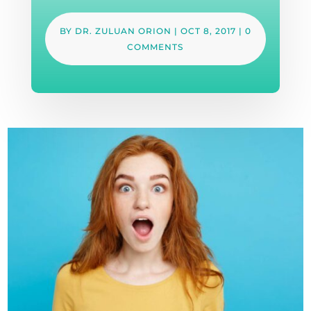
BY
DR. ZULUAN ORION
|
OCT 8, 2017
|
0
COMMENTS