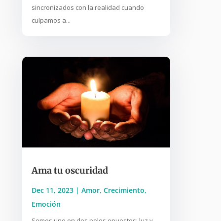
sincronizados con la realidad cuando
culpamos a...
Ama tu oscuridad
Dec 11, 2023
|
Amor
,
Crecimiento
,
Emoción
Somos uno en dos polos opuestos: luz y