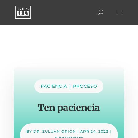
|
PACIENCIA
PROCESO
Ten paciencia
BY
DR. ZULUAN ORION
|
APR 24, 2023
|