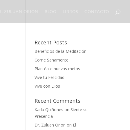
R. ZULUAN ORION
BLOG
LIBROS
CONTACTO
Recent Posts
Beneficios de la Meditación
Come Sanamente
Plantéate nuevas metas
Vive tu Felicidad
Vive con Dios
Recent Comments
Karla Quiñones
on
Siente su
Presencia
Dr. Zuluan Orion
on
El