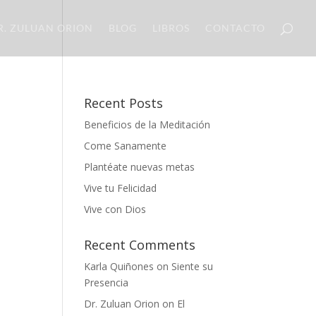
R. ZULUAN ORION
BLOG
LIBROS
CONTACTO
Recent Posts
Beneficios de la Meditación
Come Sanamente
Plantéate nuevas metas
Vive tu Felicidad
Vive con Dios
Recent Comments
Karla Quiñones
on
Siente su
Presencia
Dr. Zuluan Orion
on
El