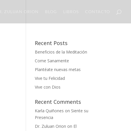
R. ZULUAN ORION
BLOG
LIBROS
CONTACTO
Recent Posts
Beneficios de la Meditación
Come Sanamente
Plantéate nuevas metas
Vive tu Felicidad
Vive con Dios
Recent Comments
Karla Quiñones
on
Siente su
Presencia
Dr. Zuluan Orion
on
El