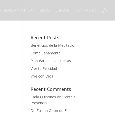
R. ZULUAN ORION
BLOG
LIBROS
CONTACTO
Recent Posts
Beneficios de la Meditación
Come Sanamente
Plantéate nuevas metas
Vive tu Felicidad
Vive con Dios
Recent Comments
Karla Quiñones
on
Siente su
Presencia
Dr. Zuluan Orion
on
El